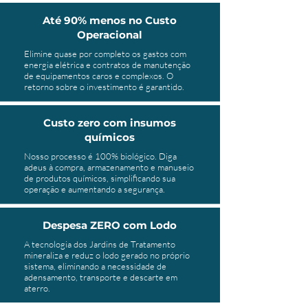
Até 90% menos no Custo
Operacional
Elimine quase por completo os gastos com
energia elétrica e contratos de manutenção
de equipamentos caros e complexos. O
retorno sobre o investimento é garantido.
Custo zero com insumos
químicos
Nosso processo é 100% biológico. Diga
adeus à compra, armazenamento e manuseio
de produtos químicos, simplificando sua
operação e aumentando a segurança.
Despesa ZERO com Lodo
A tecnologia dos Jardins de Tratamento
mineraliza e reduz o lodo gerado no próprio
sistema, eliminando a necessidade de
adensamento, transporte e descarte em
aterro.