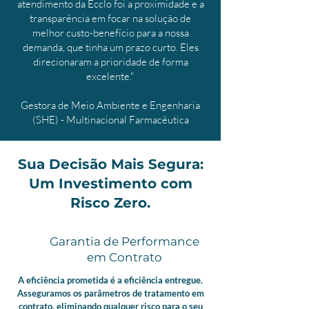
atendimento da Ecclo foi a proximidade e a
transparência em focar na solução de
melhor custo-benefício para a nossa
demanda, que tinha um prazo curto. Eles
direcionaram a prioridade de forma
excelente."
Gestora de Meio Ambiente e Engenharia
(SHE) - Multinacional Farmacêutica
Sua Decisão Mais Segura:
Um Investimento com
Risco Zero.
Garantia de Performance
em Contrato
A eficiência prometida é a eficiência entregue.
Asseguramos os parâmetros de tratamento em
contrato, eliminando qualquer risco para o seu