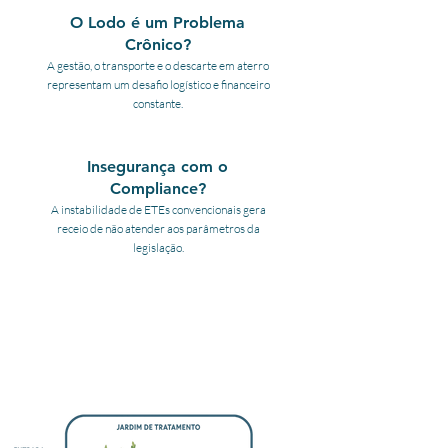
O Lodo é um Problema
Crônico?
A gestão, o transporte e o descarte em aterro
representam um desafio logístico e financeiro
constante.
Insegurança com o
Compliance?
A instabilidade de ETEs convencionais gera
receio de não atender aos parâmetros da
legislação.
A Engenharia se Uniu à
Natureza para Criar a
Solução Definitiva.