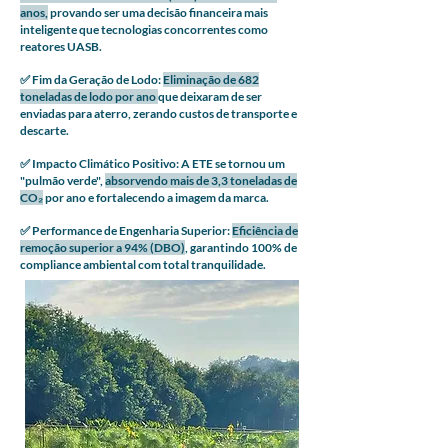
anos,
provando ser uma decisão financeira mais
inteligente que tecnologias concorrentes como
reatores UASB.
✅ Fim da Geração de Lodo:
Eliminação de 682
toneladas de lodo por ano
que deixaram de ser
enviadas para aterro, zerando custos de transporte e
descarte.
✅ Impacto Climático Positivo: A ETE se tornou um
"pulmão verde",
absorvendo mais de 3,3 toneladas de
CO₂
por ano e fortalecendo a imagem da marca.
✅ Performance de Engenharia Superior:
Eficiência de
remoção superior a 94% (DBO)
, garantindo 100% de
compliance ambiental com total tranquilidade.