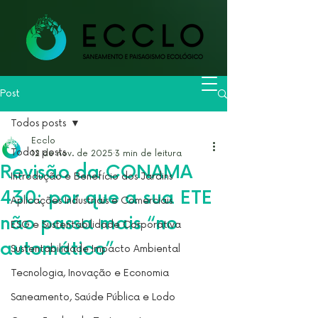
Post
Todos posts
Ecclo
Todos posts
12 de nov. de 2025
3 min de leitura
Revisão da CONAMA
Introdução e Benefício dos Jardins
430: por que a sua ETE
Aplicações Industriais e Comerciais
não passa mais “no
ESG e Sustentabilidade Corporativa
automático”
Sustentabilidade Impacto Ambiental
Tecnologia, Inovação e Economia
Saneamento, Saúde Pública e Lodo