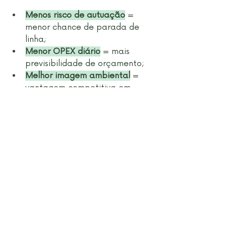
Menos risco de autuação
 = 
menor chance de parada de 
linha;
Menor OPEX diário
 = mais 
previsibilidade de orçamento;
Melhor imagem ambiental
 = 
vantagem competitiva em 
auditorias e certificações ESG.
Ignorar as novas exigências pode 
sair caro. Antecipar-se a elas, por 
outro lado, 
gera vantagem 
competitiva e segurança 
regulatória
.
Sua ETE está 
preparada para 