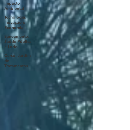
Impacto
Ambiental
Tecnologia,
Inovação e
Economia
Saneamento,
Saúde Pública
e Lodo
Curso: Jardins
de
Tratamentos