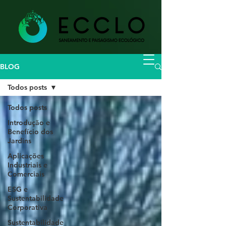
BLOG
Todos posts
Todos posts
Introdução e
Benefício dos
Jardins
Aplicações
Industriais e
Comerciais
ESG e
Sustentabilidade
Corporativa
Sustentabilidade