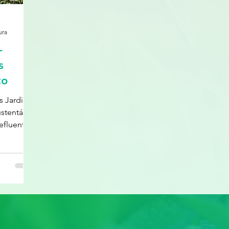
ura
-
s
to
s Jardins
stentável
efluente