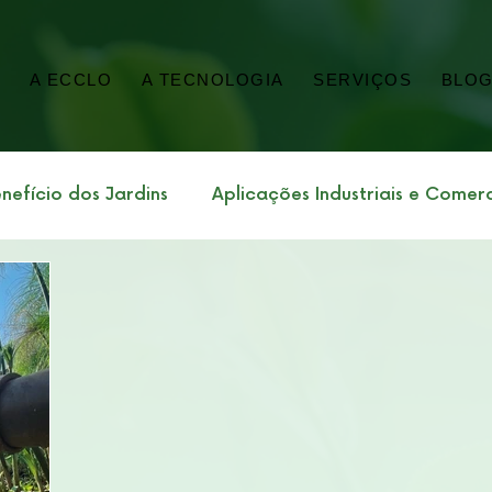
E
A ECCLO
A TECNOLOGIA
SERVIÇOS
BLO
nefício dos Jardins
Aplicações Industriais e Comerc
porativa
Sustentabilidade Impacto Ambiental
onomia
Saneamento, Saúde Pública e Lodo
tos