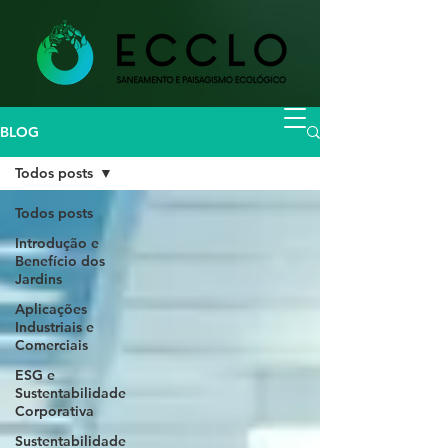
BLOG
Todos posts
Todos posts
Introdução e
Benefício dos
Jardins
Aplicações
Industriais e
Comerciais
ESG e
Sustentabilidade
Corporativa
Sustentabilidade