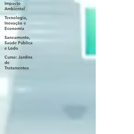
Impacto
Ambiental
Tecnologia,
Inovação e
Economia
Saneamento,
Saúde Pública
e Lodo
Curso: Jardins
de
Tratamentos