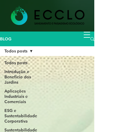
BLOG
Todos posts
Todos posts
Introdução e
Benefício dos
Jardins
Aplicações
Industriais e
Comerciais
ESG e
Sustentabilidade
Corporativa
Sustentabilidade