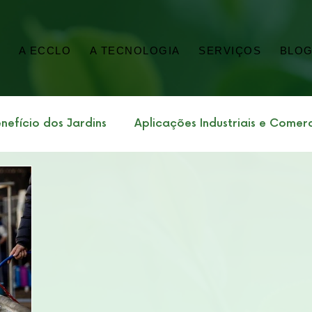
E
A ECCLO
A TECNOLOGIA
SERVIÇOS
BLO
nefício dos Jardins
Aplicações Industriais e Comerc
porativa
Sustentabilidade Impacto Ambiental
onomia
Saneamento, Saúde Pública e Lodo
tos