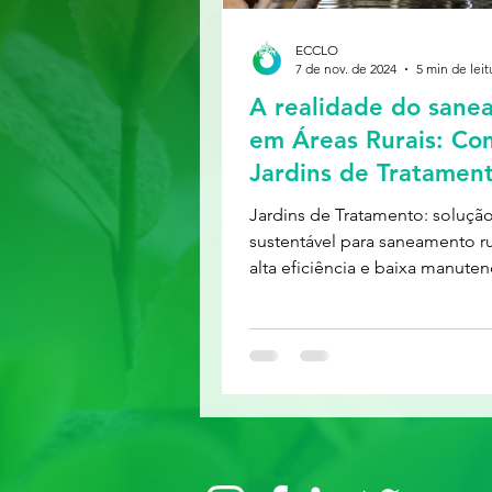
ECCLO
7 de nov. de 2024
5 min de leit
A realidade do sane
em Áreas Rurais: Co
Jardins de Tratamen
podem transformar 
Jardins de Tratamento: soluçã
Saneamento sustentá
sustentável para saneamento r
efetivo para o Camp
alta eficiência e baixa manute
pequenas comunidades.