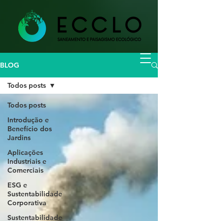
BLOG
Todos posts
Todos posts
Introdução e
Benefício dos
Jardins
Aplicações
Industriais e
Comerciais
ESG e
Sustentabilidade
Corporativa
Sustentabilidade