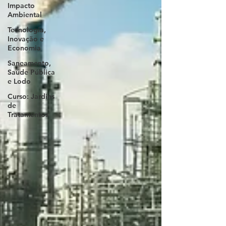
Impacto
Ambiental
Tecnologia,
Inovação e
Economia
Saneamento,
Saúde Pública
e Lodo
Curso: Jardins
de
Tratamentos