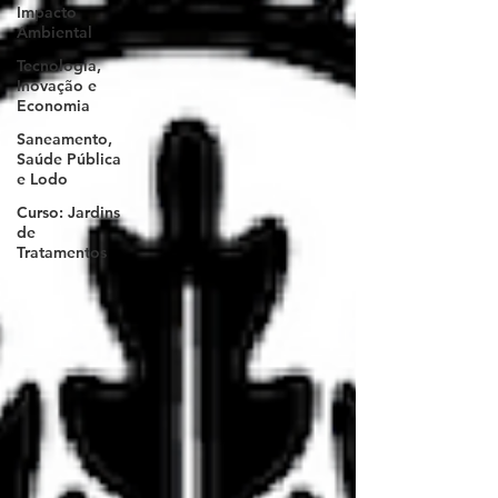
Impacto
Ambiental
Tecnologia,
Inovação e
Economia
Saneamento,
Saúde Pública
e Lodo
Curso: Jardins
de
Tratamentos