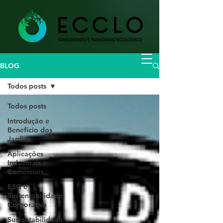
BLOG
Todos posts
Todos posts
Introdução e
Benefício dos
Jardins
Aplicações
Industriais e
Comerciais
ESG e
Sustentabilidade
Corporativa
Sustentabilidade