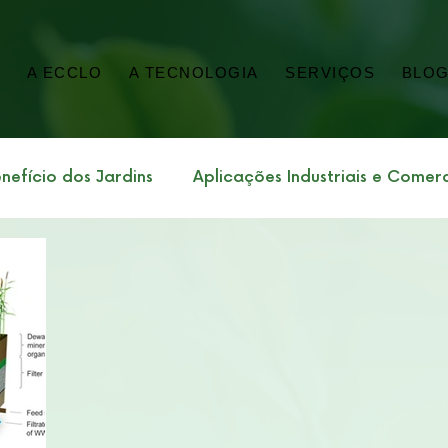
E
A ECCLO
A TECNOLOGIA
SERVIÇOS
BLO
nefício dos Jardins
Aplicações Industriais e Comerc
porativa
Sustentabilidade Impacto Ambiental
onomia
Saneamento, Saúde Pública e Lodo
tos