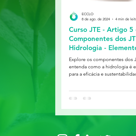
ECCLO
8 de ago. de 2024
4 min de leit
Curso JTE - Artigo 5 
Componentes dos JT
Hidrologia - Element
Essencial para a Efic
Explore os componentes dos 
entenda como a hidrologia é e
para a eficácia e sustentabilid
sistemas.