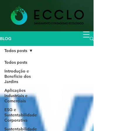
BLOG
Todos posts
Todos posts
Introdução e
Benefício dos
Jardins
Aplicações
Industriais e
Comerciais
ESG e
Sustentabilidade
Corporativa
Sustentabilidade