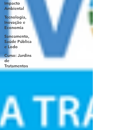
Impacto
Ambiental
Tecnologia,
Inovação e
Economia
Saneamento,
Saúde Pública
e Lodo
Curso: Jardins
de
Tratamentos