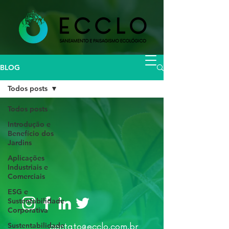
BLOG
Todos posts
Todos posts
Introdução e
Benefício dos
Jardins
Aplicações
Industriais e
Comerciais
ESG e
Sustentabilidade
Corporativa
Sustentabilidade
contato@ecclo.com.br