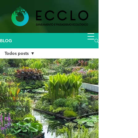
BLOG
Todos posts
Todos posts
Introdução e
Benefício dos
Jardins
Aplicações
Industriais e
Comerciais
ESG e
Sustentabilidade
Corporativa
Sustentabilidade