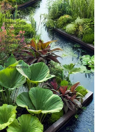
Impacto
Ambiental
Tecnologia,
Inovação e
Economia
Saneamento,
Saúde Pública
e Lodo
Curso: Jardins
de
Tratamentos