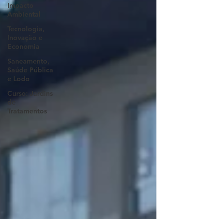
Impacto
Ambiental
Tecnologia,
Inovação e
Economia
Saneamento,
Saúde Pública
e Lodo
Curso: Jardins
de
Tratamentos