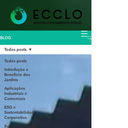
BLOG
Todos posts
Todos posts
Introdução e
Benefício dos
Jardins
Aplicações
Industriais e
Comerciais
ESG e
Sustentabilidade
Corporativa
Sustentabilidade