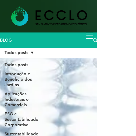
BLOG
Todos posts
Todos posts
Introdução e
Benefício dos
Jardins
Aplicações
Industriais e
Comerciais
ESG e
Sustentabilidade
Corporativa
Sustentabilidade