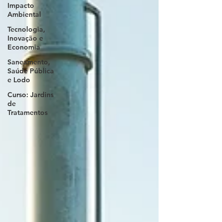
Impacto
Ambiental
Tecnologia,
Inovação e
Economia
Saneamento,
Saúde Pública
e Lodo
Curso: Jardins
de
Tratamentos