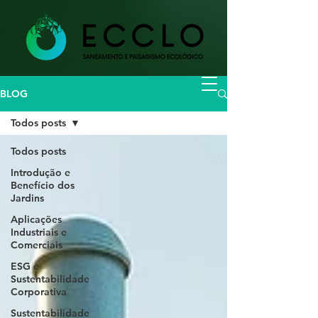
BLOG
Todos posts
Todos posts
Introdução e
Benefício dos
Jardins
Aplicações
Industriais e
Comerciais
ESG e
Sustentabilidade
Corporativa
Sustentabilidade