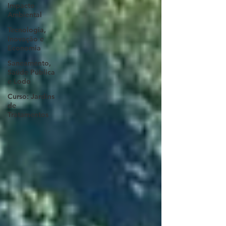
Impacto
Ambiental
Tecnologia,
Inovação e
Economia
Saneamento,
Saúde Pública
e Lodo
Curso: Jardins
de
Tratamentos