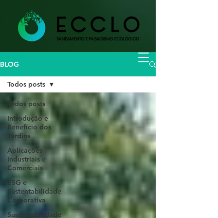
BLOG
Todos posts
Todos posts
Introdução e
Benefício dos
Jardins
Aplicações
Industriais e
Comerciais
ESG e
Sustentabilidade
Corporativa
Sustentabilidade