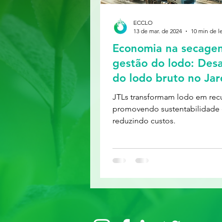
ECCLO
13 de mar. de 2024
10 min de le
Economia na secage
gestão do lodo: Des
do lodo bruto no Ja
Tratamento (JTL)
JTLs transformam lodo em rec
promovendo sustentabilidade
reduzindo custos.