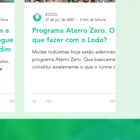
ECCLO
itura
27 de jul. de 2022
2 min de leitura
m e
Programa Aterro Zero. O
ague
que fazer com o Lodo?
rdim de
Muitas indústrias hoje estão aderindo ao
programa Aterro Zero. Que basicamente
urso,
constitui exatamente o que o nome diz:
 e
nenhum envio de...