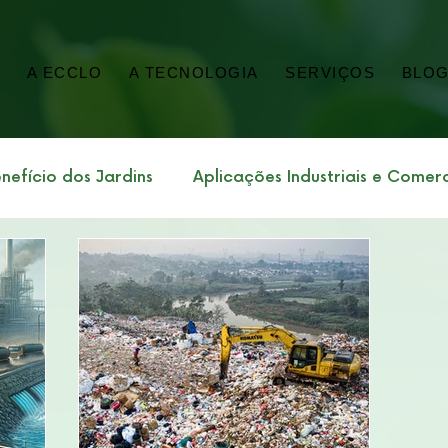
E
A ECCLO
A TECNOLOGIA
SERVIÇOS
BLO
nefício dos Jardins
Aplicações Industriais e Comerc
porativa
Sustentabilidade Impacto Ambiental
onomia
Saneamento, Saúde Pública e Lodo
tos