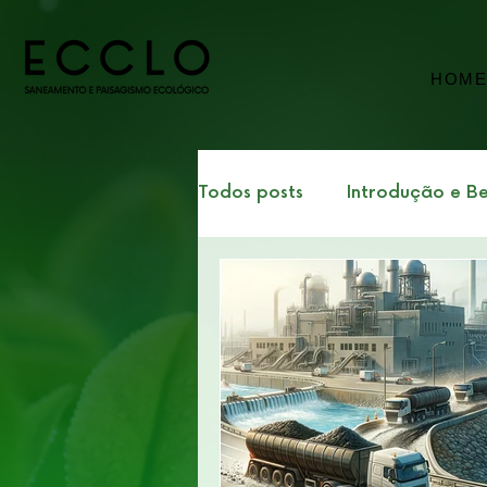
HOM
Todos posts
Introdução e Be
ESG e Sustentabilidade Cor
Tecnologia, Inovação e Ec
Curso: Jardins de Tratamen